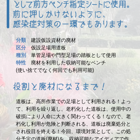
分類
建設仮設資材の廃材
区分
仮設足場用道板
種別
単管足場や門型足場の踏板として使用
特性
廃材を利用した収納可能なベンチ
(使い捨てでなく何回でも利用可能)
道板は、高所作業での足場として利用される！よっ
て、利用を繰り返し、老朽化した道板は、使用中の
破損により人命に大きく関わってくる！なので、老
朽化し利用が危険と判断される、道板は廃棄処分と
され役目を終える！今回、環境対策として、この処
分予定の道板(廃材)を、収納可能なアイディアで作