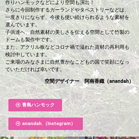
作りハンモックなどにより空間も演出！
さらに今回制作するガーランドやタペストリーなどは、
一度きりにならず、今後も使い続けられるような素材を
選んでいます。
子供達へ、自然素材の美しさを伝える空間として竹製の
ドームも製作中です。
また、アクリル板などコロナ禍で溢れた資材の再利用も
検討中しています。
ご来場のみなさまに自然豊かなこどもの国で笑顔になっ
ていただければ幸いです。
空間デザイナー 阿南香織（anandah）
青島ハンモック
anandah.（Instagram）