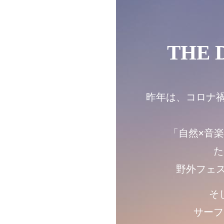
THE D
昨年は、コロナ
「自然×音
た
野外フェ
そし
サーフ