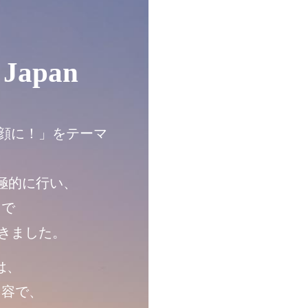
 Japan
顔に！」をテーマ
極的に行い、
島で
きました。
 は、
内容で、