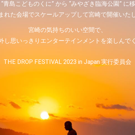
 “青島こどものくに” から “みやざき臨海公園” に
まれた会場でスケールアップして宮崎で開催いた
宮崎の気持ちのいい空間で、
外し思いっきりエンターテインメントを楽しんで
THE DROP FESTIVAL 2023 in Japan
実行委員会