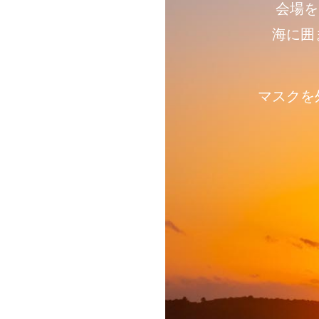
会場を
海に囲
マスクを