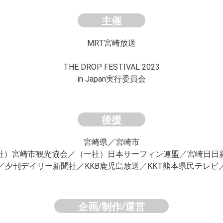
主催
MRT宮崎放送
THE DROP FESTIVAL 2023
in Japan実行委員会
後援
宮崎県／宮崎市
社）宮崎市観光協会
／
（一社）日本サーフィン連盟／宮崎日日
／夕刊デイリー新聞社／KKB鹿児島放送
／KKT熊本県民テレビ
企画/制作/運営