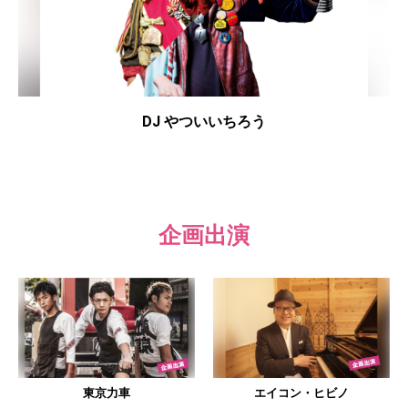
DJ やついいちろう
企画出演
東京力車
エイコン・ヒビノ