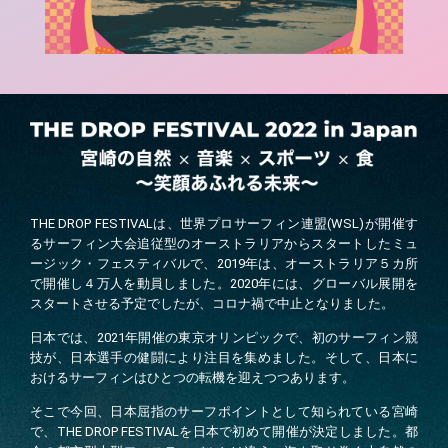
THE DROP FESTIVAL
は、世界プロサーフィン連盟
(WSL)
が開催す
るサーフィン大会追従型のオーストラリアからスタートしたミュ
ージック・フェスティバルで、
2019
年は、オーストラリア５カ所
で開催し４万人を動員しました。
2020
年には、グローバル展開を
スタートさせる予定でしたが、コロナ禍で中止となりました。
日本では、
2021
年開催の東京オリンピックで、初のサーフィン競
技が、日本選手の健闘により注目を集めました。そして、日本に
おけるサーフィンはひとつの転機を迎えつつあります。
そこで今回、日本屈指のサーフポイントとして知られている宮崎
で、
THE DROP FESTIVAL
を日本で初めて開催が決定しました。都