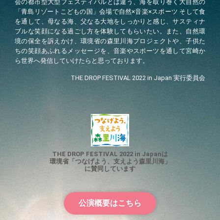
会の都市型大型フェスティバルとは違う、海を取り巻く大自然の
「青島リゾートこどもの国」会場で自然
×
音楽
×
スポーツ そして食
を通して、母なる海、父なる大地をしっかりと感じ、サスティナ
ブルな笑顔になる過ごし方を体験してもらいたい。また、自然環
境の保全を訴えかけ、環境省の森里川海プロジェクトや、子供た
ちの笑顔あふれるメッセージを、音楽やスポーツを通して宮崎か
ら世界へ発信していけたらと思っております。
THE DROP FESTIVAL 2022 in Japan
実行委員会
THE DROP FESTIVAL 2022 in Japanは
環境省「つなげよう、支えよう森里川海」
に賛同しています
公演概要はこちら