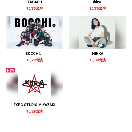
TABARU
Ikkyu
10/30出演
10/30出演
BOCCHI。
HIKKA
10/29出演​
10/30出演
NEW
EXPG STUDIO MIYAZAKI
10/29出演​