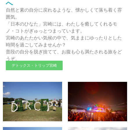
へ
自然と素の自分に戻れるような、懐かしくて落ち着く雰
囲気。
「日本のひなた」宮崎には、わたしを癒してくれるモ
ノ・コトがぎゅっとつまっています。
宮崎のあたたかい気候の中で、気ままにゆったりとした
時間を過ごしてみませんか？
普段の自分を脱ぎ捨てて、お腹も心も満たされる旅をど
うぞ。
デトックス・トリップ宮崎