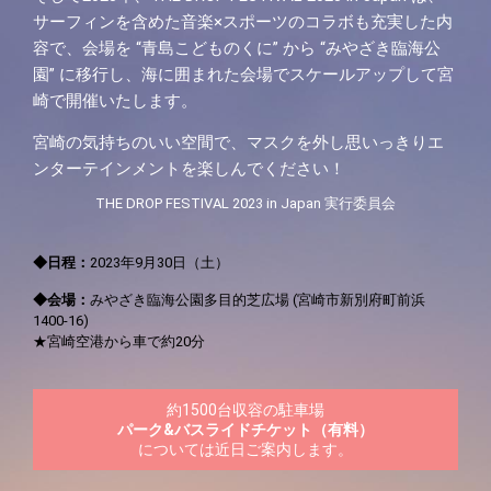
サーフィンを含めた音楽×スポーツのコラボも充実した内
容で、会場を “青島こどものくに” から “みやざき臨海公
園” に移行し、海に囲まれた会場でスケールアップして宮
崎で開催いたします。
宮崎の気持ちのいい空間で、マスクを外し思いっきりエ
ンターテインメントを楽しんでください！
THE DROP FESTIVAL 2023 in Japan
実行委員会
◆日程：
2023年9月30日（土）
◆会場：
みやざき臨海公園多目的芝広場 (宮崎市新別府町前浜
1400-16)
★宮崎空港から車で約20分
約1500台収容の駐車場
パーク&バスライドチケット（有料）
については近日ご案内します。