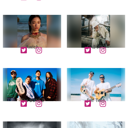
Awich
GADORO
The BONEZ
Def Tech