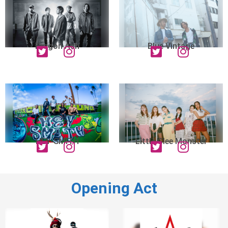
Dragon Ash
Blue Vintage
HEY-SMITH
Little Glee Monster
Opening Act