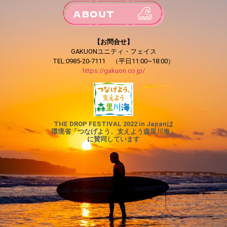
【お問合せ】
GAKUONユニティ・フェイス
TEL:0985-20-7111 （平日11:00~18:00）
https://gakuon.co.jp/
THE DROP FESTIVAL 2022 in Japanは
環境省「つなげよう、支えよう森里川海」
に賛同しています