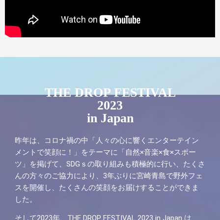
THE DROP FESTIVAL
2023
in Japan
昨年は、コロナ禍の中「人々の心に響くエンターテイン
メントで笑顔に！」をテーマに「自然×音楽×食×スポー
ツ」を掲げて、SDGｓの取り組みも積極的に行い、たくさ
んの方々のご協力により、3年ぶりに宮崎青島で野外フェ
スを開催し、たくさんの笑顔をお届けすることができま
した。
そして2023年、THE DROP FESTIVAL 2023 in Japan は、