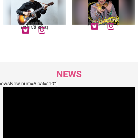
浜崎貴司
魔法使いアキット
(FLYING KIDS)
NEWS
newsNew num=5 cat="10"]